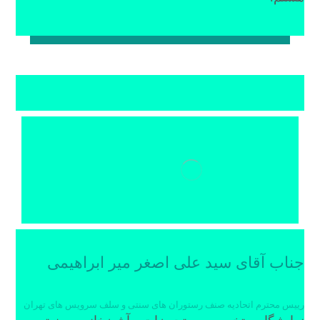
جناب آقای سید علی اصغر میر ابراهیمی
رییس محترم اتحادیه صنف رستوران های سنتی و سلف سرویس های تهران